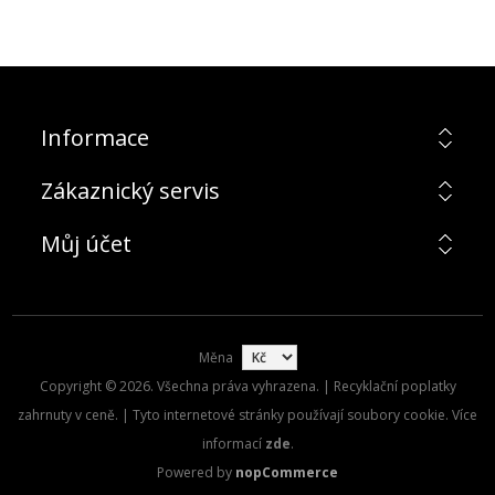
Informace
Zákaznický servis
Můj účet
Měna
Copyright © 2026. Všechna práva vyhrazena. | Recyklační poplatky
zahrnuty v ceně. | Tyto internetové stránky používají soubory cookie. Více
informací
zde
.
Powered by
nopCommerce