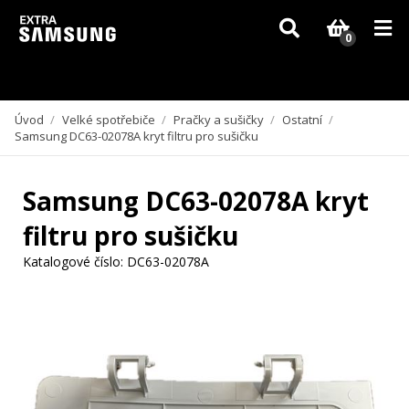
Vzhledem k aktuální situaci se může dodání dílů, které nejsou skladem,
zpozdit. Děkujeme za pochopení.
0
Úvod
/
Velké spotřebiče
/
Pračky a sušičky
/
Ostatní
/
Samsung DC63-02078A kryt filtru pro sušičku
Samsung DC63-02078A kryt
filtru pro sušičku
Katalogové číslo:
DC63-02078A