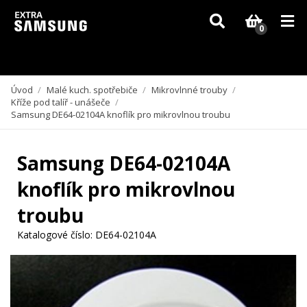
Vzhledem k aktuální situaci se může dodání dílů, které nejsou skladem,
zpozdit. Děkujeme za pochopení.
0
Úvod
/
Malé kuch. spotřebiče
/
Mikrovlnné trouby
/
Kříže pod talíř - unášeče
/
Samsung DE64-02104A knoflík pro mikrovlnou troubu
Samsung DE64-02104A
knoflík pro mikrovlnou
troubu
Katalogové číslo:
DE64-02104A