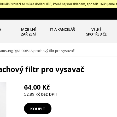
ktuální situaci se může dodání dílů, které nejsou skladem, zpozdit. Děkujeme 
V
MOBILNÍ
IT A KANCELÁŘ
VELKÉ
ZAŘÍZENÍ
SPOTŘEBIČE
amsung DJ63-00651A prachový filtr pro vysavač
chový filtr pro vysavač
64,00 Kč
52,89 Kč bez DPH