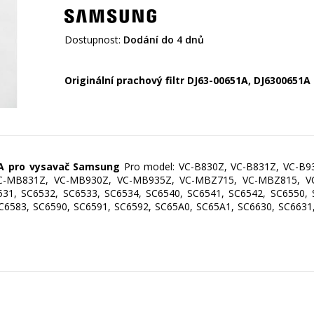
Dostupnost:
Dodání do 4 dnů
Originální prachový filtr DJ63-00651A,
DJ6300651A
1A
pro vysavač Samsung
Pro model: VC-B830Z, VC-B831Z, VC-B93
-MB831Z, VC-MB930Z, VC-MB935Z, VC-MBZ715, VC-MBZ815, VC-
31, SC6532, SC6533, SC6534, SC6540, SC6541, SC6542, SC6550, 
C6583, SC6590, SC6591, SC6592, SC65A0, SC65A1, SC6630, SC6631