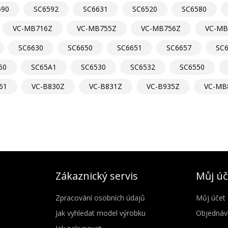
590
SC6592
SC6631
SC6520
SC6580
VC-MB716Z
VC-MB755Z
VC-MB756Z
VC-MB
SC6630
SC6650
SC6651
SC6657
SC
60
SC65A1
SC6530
SC6532
SC6550
61
VC-B830Z
VC-B831Z
VC-B935Z
VC-MB
Zákaznický servis
Můj úč
Zpracování osobních údajů
Můj účet
Jak vyhledat model výrobku
Objednáv