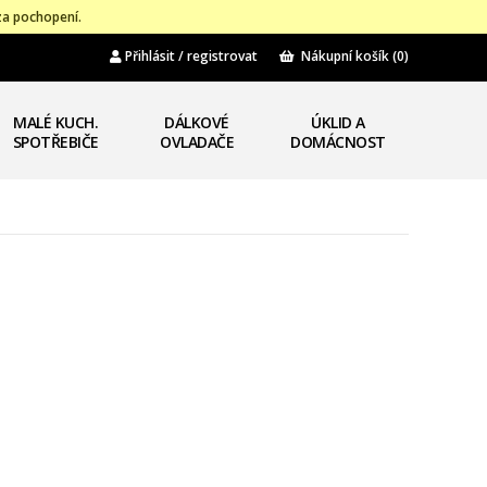
za pochopení.
Přihlásit / registrovat
Nákupní košík
(0)
MALÉ KUCH.
DÁLKOVÉ
ÚKLID A
SPOTŘEBIČE
OVLADAČE
DOMÁCNOST