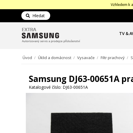
Vzhledem k a
Hledat
TV & A
Úvod
/
Úklid a domácnost
/
Vysavače
/
Filtr prachový
/
S
Samsung DJ63-00651A pra
Katalogové číslo:
DJ63-00651A