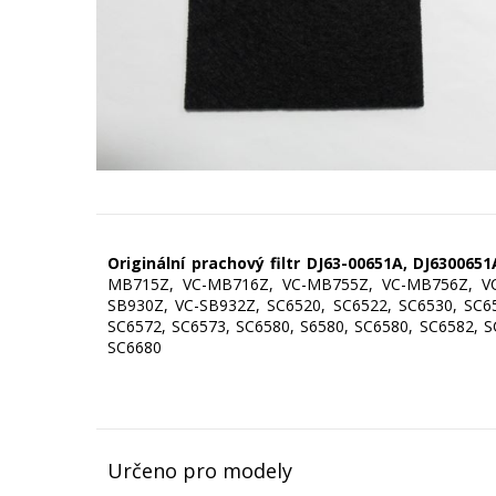
Originální prachový filtr DJ63-00651A,
DJ630065
MB715Z, VC-MB716Z, VC-MB755Z, VC-MB756Z, VC
SB930Z, VC-SB932Z, SC6520, SC6522, SC6530, SC65
SC6572, SC6573, SC6580, S6580, SC6580, SC6582, S
SC6680
Určeno pro modely