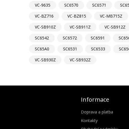
VC-9635
SC6570
SC6571
SC6
VC-BZ716
VC-BZ815
VC-MB715Z
VC-SB910Z
VC-SB911Z
VC-SB912Z
SC6542
SC6572
SC6591
SC65
SC65A0
SC6531
SC6533
SC65
VC-SB930Z
VC-SB932Z
Informace
Doprava a platba
Kontakty