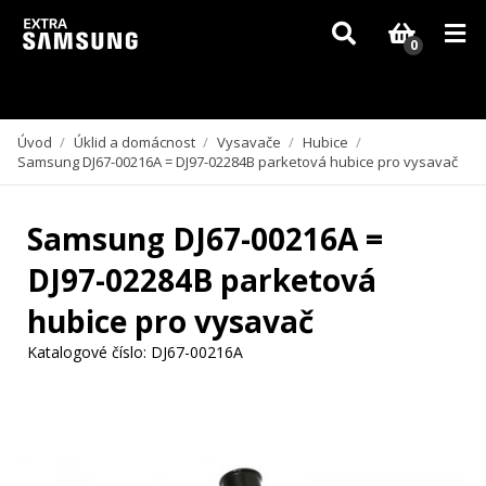
Vzhledem k aktuální situaci se může dodání dílů, které nejsou skladem,
zpozdit. Děkujeme za pochopení.
0
Úvod
/
Úklid a domácnost
/
Vysavače
/
Hubice
/
Samsung DJ67-00216A = DJ97-02284B parketová hubice pro vysavač
Samsung DJ67-00216A =
DJ97-02284B parketová
hubice pro vysavač
Katalogové číslo:
DJ67-00216A