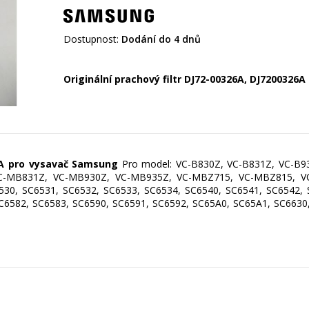
Dostupnost:
Dodání do 4 dnů
Originální prachový filtr DJ72-00326A,
DJ7200326A
6A
pro vysavač Samsung
Pro model: VC-B830Z, VC-B831Z, VC-B93
-MB831Z, VC-MB930Z, VC-MB935Z, VC-MBZ715, VC-MBZ815, VC-
30, SC6531, SC6532, SC6533, SC6534, SC6540, SC6541, SC6542, 
C6582, SC6583, SC6590, SC6591, SC6592, SC65A0, SC65A1, SC6630