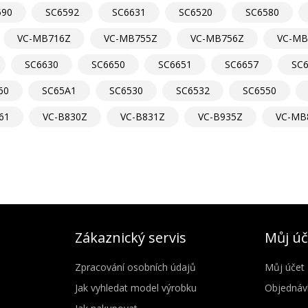
590
SC6592
SC6631
SC6520
SC6580
VC-MB716Z
VC-MB755Z
VC-MB756Z
VC-MB
SC6630
SC6650
SC6651
SC6657
SC
60
SC65A1
SC6530
SC6532
SC6550
61
VC-B830Z
VC-B831Z
VC-B935Z
VC-MB
Zákaznický servis
Můj úč
Zpracování osobních údajů
Můj účet
Jak vyhledat model výrobku
Objednáv