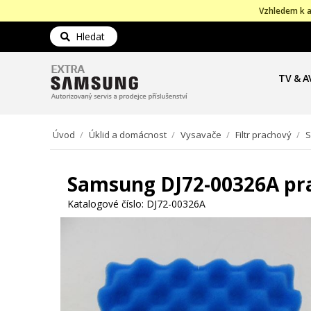
Vzhledem k a
Hledat
TV & A
Úvod
/
Úklid a domácnost
/
Vysavače
/
Filtr prachový
/
S
Samsung DJ72-00326A pra
Katalogové číslo:
DJ72-00326A