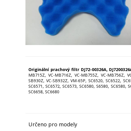
Originální prachový filtr DJ72-00326A,
DJ720032
MB715Z, VC-MB716Z, VC-MB755Z, VC-MB756Z, VC
SB930Z, VC-SB932Z, VM-65P, SC6520, SC6522, SC65
SC6571, SC6572, SC6573, SC6580, S6580, SC6580, S
SC6658, SC6680
Určeno pro modely