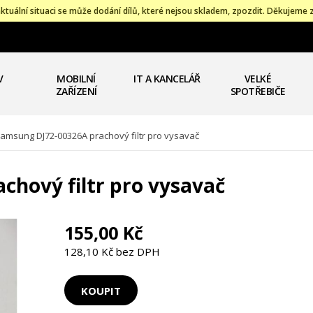
ktuální situaci se může dodání dílů, které nejsou skladem, zpozdit. Děkujeme 
V
MOBILNÍ
IT A KANCELÁŘ
VELKÉ
ZAŘÍZENÍ
SPOTŘEBIČE
amsung DJ72-00326A prachový filtr pro vysavač
chový filtr pro vysavač
155,00 Kč
128,10 Kč bez DPH