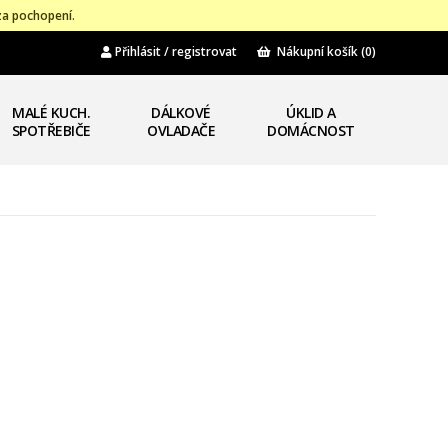
za pochopení.
Přihlásit / registrovat
Nákupní košík
(0)
MALÉ KUCH.
DÁLKOVÉ
ÚKLID A
SPOTŘEBIČE
OVLADAČE
DOMÁCNOST