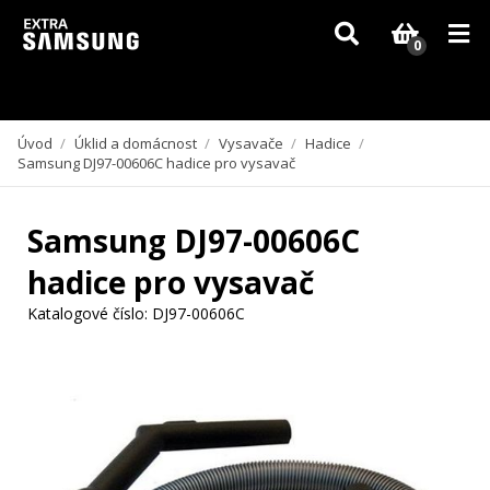
Vzhledem k aktuální situaci se může dodání dílů, které nejsou skladem,
zpozdit. Děkujeme za pochopení.
0
Úvod
/
Úklid a domácnost
/
Vysavače
/
Hadice
/
Samsung DJ97-00606C hadice pro vysavač
Samsung DJ97-00606C
hadice pro vysavač
Katalogové číslo:
DJ97-00606C