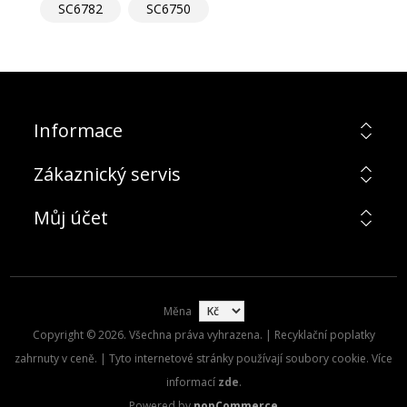
SC6782
SC6750
Informace
Zákaznický servis
Můj účet
Měna
Copyright © 2026. Všechna práva vyhrazena. | Recyklační poplatky
zahrnuty v ceně. | Tyto internetové stránky používají soubory cookie. Více
informací
zde
.
Powered by
nopCommerce