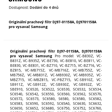
Dostupnost:
Dodání do 4 dnů
Originální prachový filtr DJ97-01158A, DJ
97
01158A
pro vysavač Samsung
Originální prachový filtr DJ97-01158A, DJ
97
01158A
pro vysavač Samsung
Pro model: VC-B830Z, VC-
B831Z, VC-B935Z, VC-BE730, VC-BE810, VC-BE811, VC-
BE830, VC-BE831, VC-BZ710, VC-BZ715, VC-BZ716, VC-
BZ815, VC-MB715Z, VC-MB716Z, VC-MB755Z, VC-
MB756Z, VC-MB831Z, VC-MB930Z, VC-MB935Z, VC-
MBZ715, VC-MBZ815, VC-PBZ715, VC-SB910Z, VC-
SB911Z, VC-SB912Z, VC-SB930Z, VC-SB932Z, VC-
SBE910, SC6520, SC6522, SC6530, SC6532, SC6534,
SC6540, SC6542, SC6550, SC6560, SC6562, SC6570,
SC6572, SC6573, SC6580, S6580, SC6580, SC6582,
SC6583, SC6590, SC6592, SC65A0, SC6630, SC6632,
SC6650, SC6652, SC6680, SC6750, SC6752, SC6760,