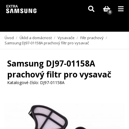
Vzhledem k aktuální situaci se může dodání dílů, které nejsou skladem,
zpozdit. Děkujeme za pochopení.
0
Úvod
/
Úklid a domácnost
/
Vysavače
/
Filtr prachový
/
Samsung DJ97-01158A prachový filtr pro vysavač
Samsung DJ97-01158A
prachový filtr pro vysavač
Katalogové číslo:
DJ97-01158A