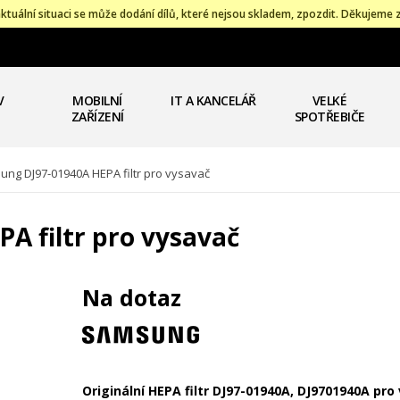
ktuální situaci se může dodání dílů, které nejsou skladem, zpozdit. Děkujeme 
V
MOBILNÍ
IT A KANCELÁŘ
VELKÉ
ZAŘÍZENÍ
SPOTŘEBIČE
ng DJ97-01940A HEPA filtr pro vysavač
A filtr pro vysavač
Na dotaz
Originální HEPA filtr DJ97-01940A,
DJ9701940A
pro 