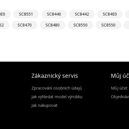
4E0
SC8551
SC8440
SC8442
SC84E0
62
SC8470
SC8480
SC8550
SC8550
Zákaznický servis
Můj úč
Zpracování osobních údajů
Můj účet
Jak vyhledat model výrobku
Objednáv
Jak nakupovat