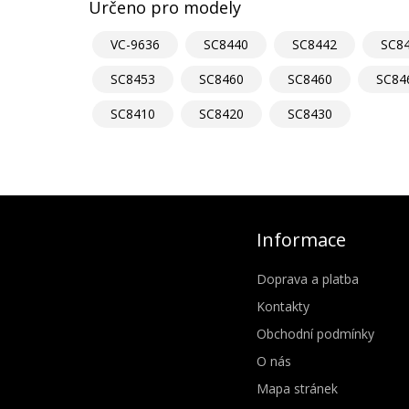
Určeno pro modely
VC-9636
SC8440
SC8442
SC8
SC8453
SC8460
SC8460
SC84
SC8410
SC8420
SC8430
Informace
Doprava a platba
Kontakty
Obchodní podmínky
O nás
Mapa stránek