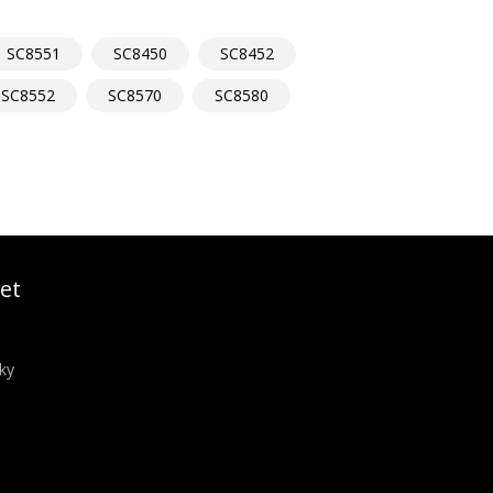
SC8551
SC8450
SC8452
SC8552
SC8570
SC8580
et
ky