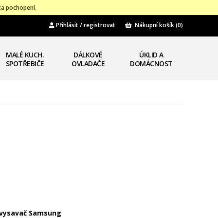
za pochopení.
Přihlásit / registrovat
Nákupní košík
(0)
MALÉ KUCH.
DÁLKOVÉ
ÚKLID A
SPOTŘEBIČE
OVLADAČE
DOMÁCNOST
vysavač Samsung