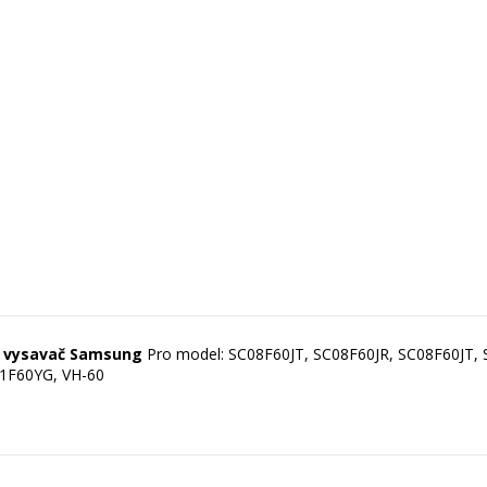
 vysavač Samsung
Pro model: SC08F60JT, SC08F60JR, SC08F60JT,
1F60YG, VH-60