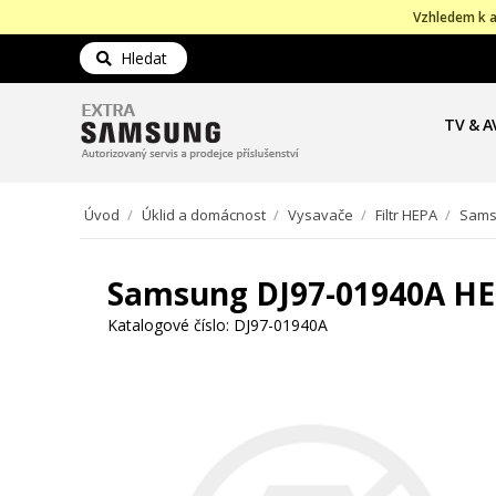
Vzhledem k a
Hledat
TV & A
Úvod
/
Úklid a domácnost
/
Vysavače
/
Filtr HEPA
/
Samsu
Samsung DJ97-01940A HEP
Katalogové číslo:
DJ97-01940A