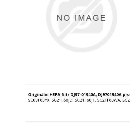
Originální HEPA filtr DJ97-01940A,
DJ9701940A
pro
SC08F60YX, SC21F60JD, SC21F60JF, SC21F60WA, SC2