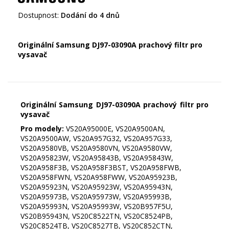
Dostupnost:
Dodání do 4 dnů
Originální Samsung DJ97-03090A prachový filtr pro
vysavač
Originální Samsung DJ97-03090A prachový filtr pro
vysavač
Pro modely:
VS20A95000E, VS20A9500AN,
VS20A9500AW, VS20A957G32, VS20A957G33,
VS20A9580VB, VS20A9580VN, VS20A9580VW,
VS20A95823W, VS20A95843B, VS20A95843W,
VS20A958F3B, VS20A958F3BST, VS20A958FWB,
VS20A958FWN, VS20A958FWW, VS20A95923B,
VS20A95923N, VS20A95923W, VS20A95943N,
VS20A95973B, VS20A95973W, VS20A95993B,
VS20A95993N, VS20A95993W, VS20B957F5U,
VS20B95943N, VS20C8522TN, VS20C8524PB,
VS20C8524TB, VS20C8527TB, VS20C852CTN,