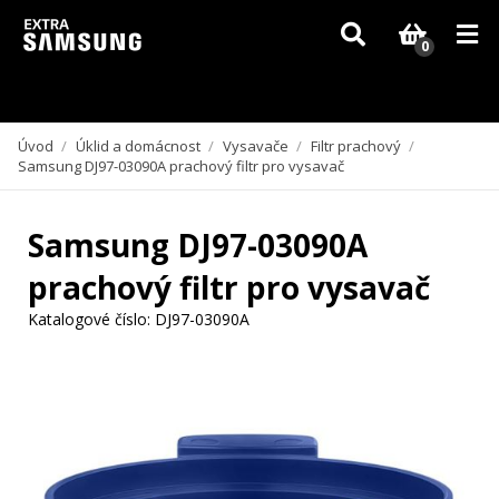
Vzhledem k aktuální situaci se může dodání dílů, které nejsou skladem,
zpozdit. Děkujeme za pochopení.
0
Úvod
/
Úklid a domácnost
/
Vysavače
/
Filtr prachový
/
Samsung DJ97-03090A prachový filtr pro vysavač
Samsung DJ97-03090A
prachový filtr pro vysavač
Katalogové číslo:
DJ97-03090A