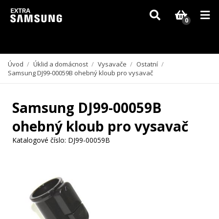
Vzhledem k aktuální situaci se může dodání dílů, které nejsou skladem,
zpozdit. Děkujeme za pochopení.
0
Úvod
/
Úklid a domácnost
/
Vysavače
/
Ostatní
/
Samsung DJ99-00059B ohebný kloub pro vysavač
Samsung DJ99-00059B
ohebný kloub pro vysavač
Katalogové číslo:
DJ99-00059B