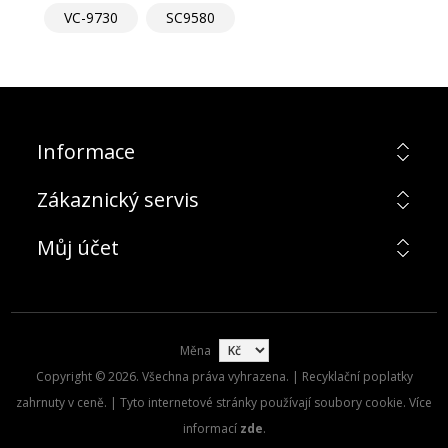
VC-9730
SC9580
Informace
Zákaznický servis
Můj účet
Měna
Copyright © 2026. Všechna práva vyhrazena. | Recyklační poplatky
zahrnuty v ceně. | Tyto internetové stránky používají soubory cookie. Více
informací
zde
.