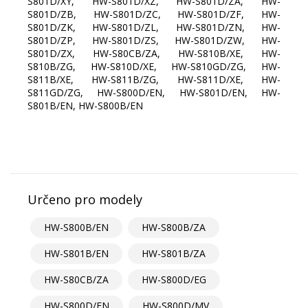
S801D/XY, HW-S801D/XZ, HW-S801D/ZA, HW-
S801D/ZB, HW-S801D/ZC, HW-S801D/ZF, HW-
S801D/ZK, HW-S801D/ZL, HW-S801D/ZN, HW-
S801D/ZP, HW-S801D/ZS, HW-S801D/ZW, HW-
S801D/ZX, HW-S80CB/ZA, HW-S810B/XE, HW-
S810B/ZG, HW-S810D/XE, HW-S810GD/ZG, HW-
S811B/XE, HW-S811B/ZG, HW-S811D/XE, HW-
S811GD/ZG, HW-S800D/EN, HW-S801D/EN, HW-
S801B/EN, HW-S800B/EN
Určeno pro modely
HW-S800B/EN
HW-S800B/ZA
HW-S801B/EN
HW-S801B/ZA
HW-S80CB/ZA
HW-S800D/EG
HW-S800D/EN
HW-S800D/MV