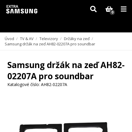
Vzhledem k aktuální situaci se může dodání dílů, které nejsou skladem,
zpozdit. Děkujeme za pochopení.
0
Úvod
/
TV & AV
/
Televizory
/
Držáky na zeď
/
Samsung držák na zeď AH82-02207A pro soundbar
Samsung držák na zeď AH82-
02207A pro soundbar
Katalogové číslo:
AH82-02207A