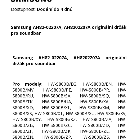
Dostupnost:
Dodání do 4 dnů
Samsung AH82-02207A, AH8202207A originální držák
pro soundbar
Samsung AH82-02207A, AH8202207A originální
držák pro soundbar
Pro modely:
HW-S800B/EG, HW-S800B/EN, HW-
S800B/MV, HW-S800B/PE, HW-S800B/PR, HW-
S800B/RU, HW-S800B/SA, HW-S800B/SQ, HW-
S800B/TK, HW-S800B/UA, HW-S800B/XA, HW-
S800B/XD, HW-S800B/XL, HW-S800B/XM, HW-
S800B/XS, HW-S800B/XT, HW-S800B/XU, HW-S800B/XV,
HW-S800B/XY, HW-S800B/XZ, HW-S800B/ZA, HW-
S800B/ZB, HW-S800B/ZC, HW-S800B/ZD, HW-
S800B/ZF, HW-S800B/ZK, HW-S800B/ZL, HW-
S800B/ZN, HW-S800B/ZP, HW-S800B/ZS, HW-