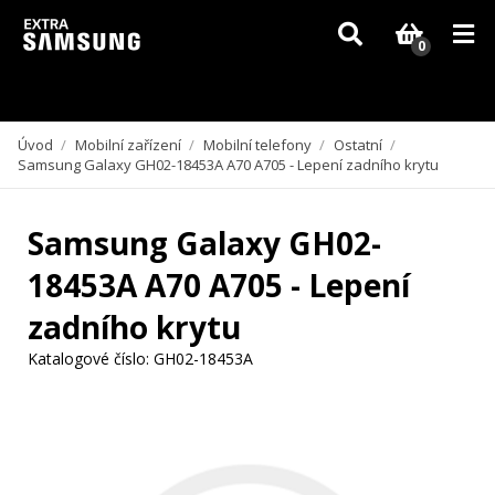
Vzhledem k aktuální situaci se může dodání dílů, které nejsou skladem,
zpozdit. Děkujeme za pochopení.
0
Úvod
/
Mobilní zařízení
/
Mobilní telefony
/
Ostatní
/
Samsung Galaxy GH02-18453A A70 A705 - Lepení zadního krytu
Samsung Galaxy GH02-
18453A A70 A705 - Lepení
zadního krytu
Katalogové číslo:
GH02-18453A