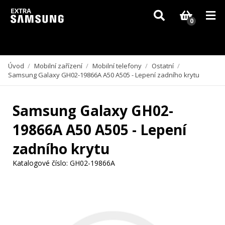
Vzhledem k aktuální situaci se může dodání dílů, které nejsou skladem,
zpozdit. Děkujeme za pochopení.
0
Úvod
/
Mobilní zařízení
/
Mobilní telefony
/
Ostatní
/
Samsung Galaxy GH02-19866A A50 A505 - Lepení zadního krytu
Samsung Galaxy GH02-
19866A A50 A505 - Lepení
zadního krytu
Katalogové číslo:
GH02-19866A