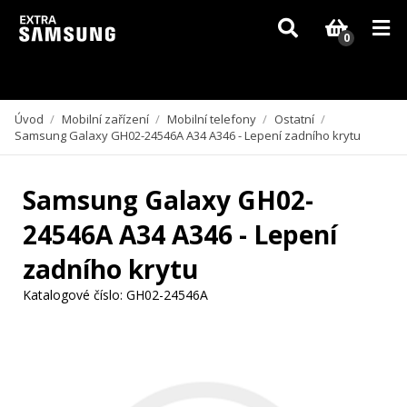
Vzhledem k aktuální situaci se může dodání dílů, které nejsou skladem,
zpozdit. Děkujeme za pochopení.
0
Úvod
/
Mobilní zařízení
/
Mobilní telefony
/
Ostatní
/
Samsung Galaxy GH02-24546A A34 A346 - Lepení zadního krytu
Samsung Galaxy GH02-
24546A A34 A346 - Lepení
zadního krytu
Katalogové číslo:
GH02-24546A