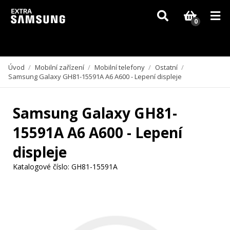
Vzhledem k aktuální situaci se může dodání dílů, které nejsou skladem,
zpozdit. Děkujeme za pochopení.
0
Úvod
/
Mobilní zařízení
/
Mobilní telefony
/
Ostatní
/
Samsung Galaxy GH81-15591A A6 A600 - Lepení displeje
Samsung Galaxy GH81-
15591A A6 A600 - Lepení
displeje
Katalogové číslo:
GH81-15591A