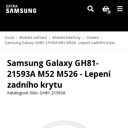
Vzhledem k aktuální situaci se může dodání dílů, které nejsou skladem,
zpozdit. Děkujeme za pochopení.
0
Úvod
/
Mobilní zařízení
/
Mobilní telefony
/
Ostatní
/
Samsung Galaxy GH81-21593A M52 M526 - Lepení zadního krytu
Samsung Galaxy GH81-
21593A M52 M526 - Lepení
zadního krytu
Katalogové číslo:
GH81-21593A