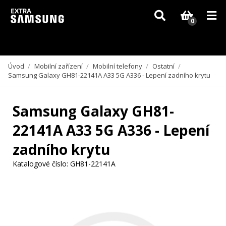
Vzhledem k aktuální situaci se může dodání dílů, které nejsou skladem,
zpozdit. Děkujeme za pochopení.
0
Úvod
/
Mobilní zařízení
/
Mobilní telefony
/
Ostatní
/
Samsung Galaxy GH81-22141A A33 5G A336 - Lepení zadního krytu
Samsung Galaxy GH81-
22141A A33 5G A336 - Lepení
zadního krytu
Katalogové číslo:
GH81-22141A