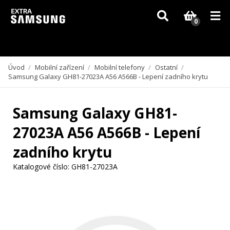
Vzhledem k aktuální situaci se může dodání dílů, které nejsou skladem,
zpozdit. Děkujeme za pochopení.
0
Úvod
/
Mobilní zařízení
/
Mobilní telefony
/
Ostatní
/
Samsung Galaxy GH81-27023A A56 A566B - Lepení zadního krytu
Samsung Galaxy GH81-
27023A A56 A566B - Lepení
zadního krytu
Katalogové číslo:
GH81-27023A