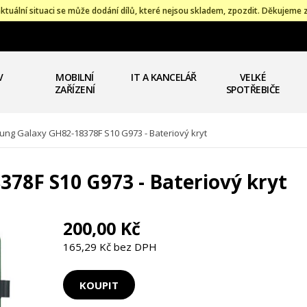
ktuální situaci se může dodání dílů, které nejsou skladem, zpozdit. Děkujeme 
V
MOBILNÍ
IT A KANCELÁŘ
VELKÉ
ZAŘÍZENÍ
SPOTŘEBIČE
ng Galaxy GH82-18378F S10 G973 - Bateriový kryt
78F S10 G973 - Bateriový kryt
200,00 Kč
165,29 Kč bez DPH