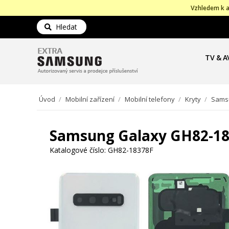
Vzhledem k a
Hledat
TV & A
Úvod
/
Mobilní zařízení
/
Mobilní telefony
/
Kryty
/
Samsu
Samsung Galaxy GH82-183
Katalogové číslo:
GH82-18378F