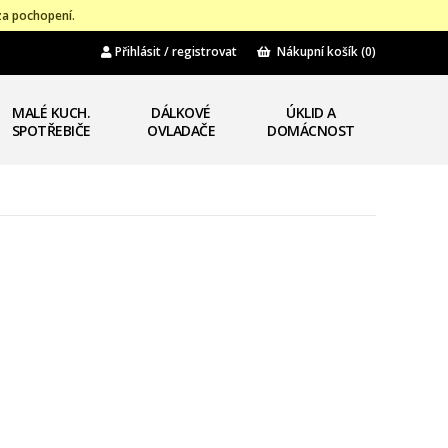
za pochopení.
Přihlásit / registrovat
Nákupní košík
(0)
MALÉ KUCH.
DÁLKOVÉ
ÚKLID A
SPOTŘEBIČE
OVLADAČE
DOMÁCNOST