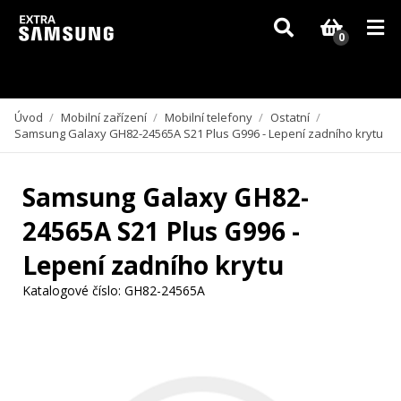
Vzhledem k aktuální situaci se může dodání dílů, které nejsou skladem,
zpozdit. Děkujeme za pochopení.
0
Úvod
/
Mobilní zařízení
/
Mobilní telefony
/
Ostatní
/
Samsung Galaxy GH82-24565A S21 Plus G996 - Lepení zadního krytu
Samsung Galaxy GH82-
24565A S21 Plus G996 -
Lepení zadního krytu
Katalogové číslo:
GH82-24565A