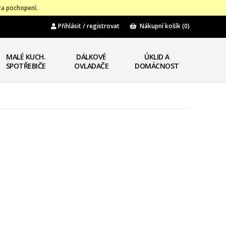
za pochopení.
Přihlásit / registrovat
Nákupní košík
(0)
MALÉ KUCH.
DÁLKOVÉ
ÚKLID A
SPOTŘEBIČE
OVLADAČE
DOMÁCNOST