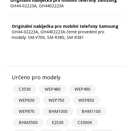
Originální nabíječka pro mobilní telefony Samsung
Originální nabíječka pro mobilní telefony Samsung
GH44-02223A, GH4402223A černé provedení pro
modely: SM-V700, SM-R380, SM-R381
Určeno pro modely
C3530
WEP480
WEP490
WEP650
WEP750
WEP850
WEP870
BHM1000
BHM1100
BHM3500
E2530
C3300K