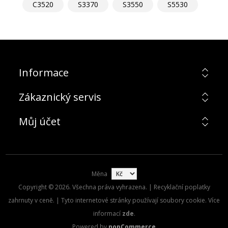
C3520
S3370
S3550
S5530
Informace
Zákaznický servis
Můj účet
Měna
Copyright © 2026. Všechna práva vyhrazena. | Recyklační poplatky
zahrnuty v ceně. | Tyto internetové stránky používají soubory cookie. Více
informací
zde
.
Powered by
nopCommerce