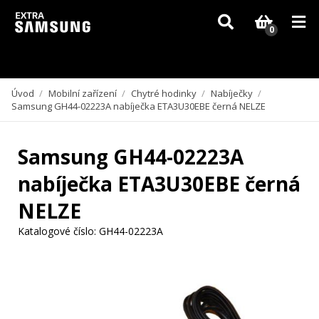
Vzhledem k aktuální situaci se může dodání dílů, které nejsou skladem,
zpozdit. Děkujeme za pochopení.
0
Úvod
/
Mobilní zařízení
/
Chytré hodinky
/
Nabíječky
/
Samsung GH44-02223A nabíječka ETA3U30EBE černá NELZE
Samsung GH44-02223A
nabíječka ETA3U30EBE černá
NELZE
Katalogové číslo:
GH44-02223A