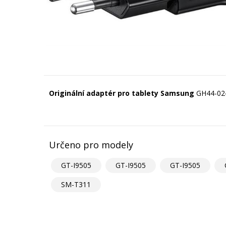
Originální adaptér pro tablety Samsung
GH44-024
Určeno pro modely
GT-I9505
GT-I9505
GT-I9505
SM-T311