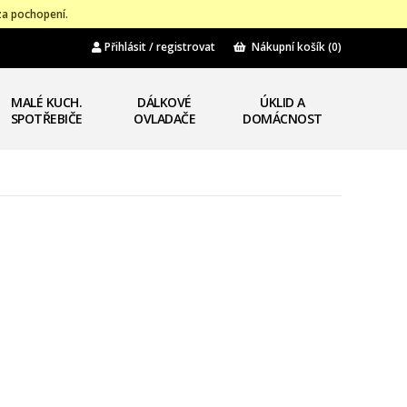
za pochopení.
Přihlásit / registrovat
Nákupní košík
(0)
MALÉ KUCH.
DÁLKOVÉ
ÚKLID A
SPOTŘEBIČE
OVLADAČE
DOMÁCNOST