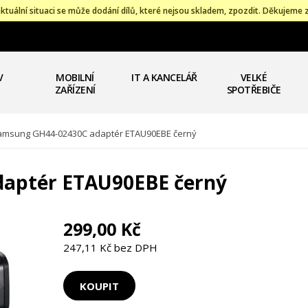
ktuální situaci se může dodání dílů, které nejsou skladem, zpozdit. Děkujeme 
V
MOBILNÍ
IT A KANCELÁŘ
VELKÉ
ZAŘÍZENÍ
SPOTŘEBIČE
amsung GH44-02430C adaptér ETAU90EBE černý
aptér ETAU90EBE černý
299,00 Kč
247,11 Kč bez DPH