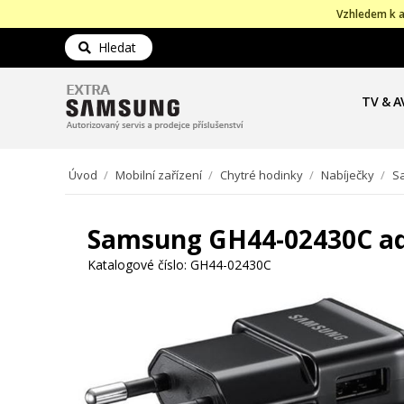
Vzhledem k a
Hledat
TV & A
Úvod
/
Mobilní zařízení
/
Chytré hodinky
/
Nabíječky
/
S
Samsung GH44-02430C ad
Katalogové číslo:
GH44-02430C