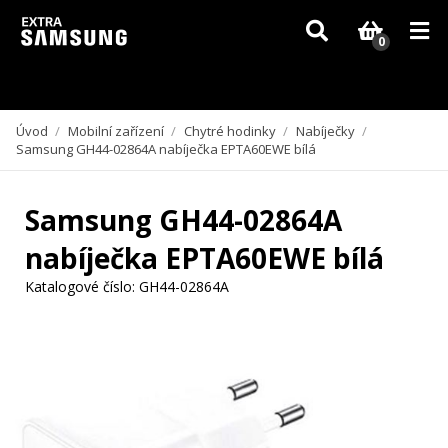
Vzhledem k aktuální situaci se může dodání dílů, které nejsou skladem,
zpozdit. Děkujeme za pochopení.
0
Úvod
/
Mobilní zařízení
/
Chytré hodinky
/
Nabíječky
/
Samsung GH44-02864A nabíječka EPTA60EWE bílá
Samsung GH44-02864A
nabíječka EPTA60EWE bílá
Katalogové číslo:
GH44-02864A