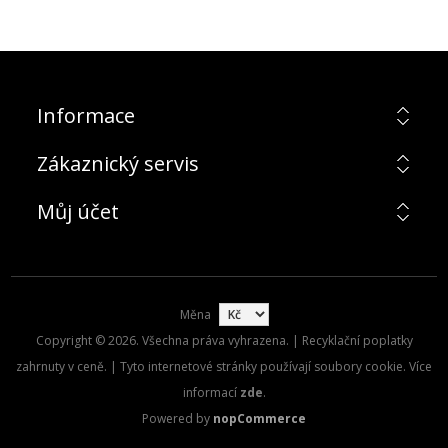
Informace
Zákaznický servis
Můj účet
Měna
Copyright © 2026. Všechna práva vyhrazena. | Recyklační poplatky
zahrnuty v ceně. | Tyto internetové stránky používají soubory cookie. Více
informací
zde
.
Powered by
nopCommerce