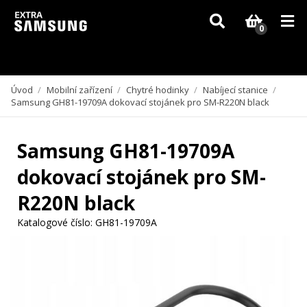
Vzhledem k aktuální situaci se může dodání dílů, které nejsou skladem,
zpozdit. Děkujeme za pochopení.
0
Úvod
/
Mobilní zařízení
/
Chytré hodinky
/
Nabíjecí stanice
/
Samsung GH81-19709A dokovací stojánek pro SM-R220N black
Samsung GH81-19709A
dokovací stojánek pro SM-
R220N black
Katalogové číslo:
GH81-19709A