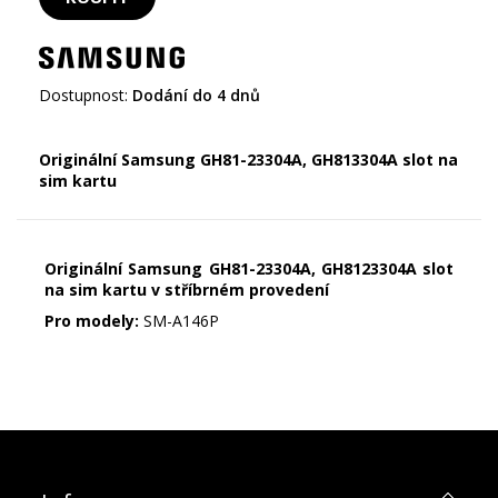
Dostupnost:
Dodání do 4 dnů
Originální Samsung GH81-23304A, GH813304A slot na
sim kartu
Originální Samsung GH81-23304A, GH8123304A slot
na sim kartu v stříbrném provedení
Pro modely:
SM-A146P