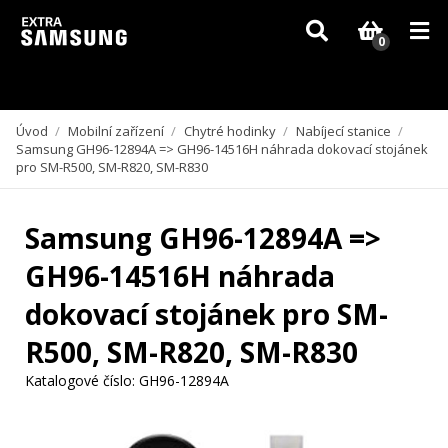
Vzhledem k aktuální situaci se může dodání dílů, které nejsou skladem,
zpozdit. Děkujeme za pochopení.
0
Úvod
/
Mobilní zařízení
/
Chytré hodinky
/
Nabíjecí stanice
/
Samsung GH96-12894A => GH96-14516H náhrada dokovací stojánek
pro SM-R500, SM-R820, SM-R830
Samsung GH96-12894A =>
GH96-14516H náhrada
dokovací stojánek pro SM-
R500, SM-R820, SM-R830
Katalogové číslo:
GH96-12894A