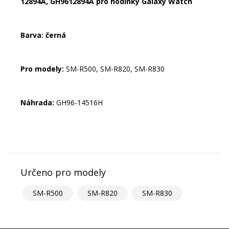
12894A, GH9612894A pro hodinky Galaxy Watch
Barva: černá
Pro modely:
SM-R500, SM-R820, SM-R830
Náhrada:
GH96-14516H
Určeno pro modely
SM-R500
SM-R820
SM-R830