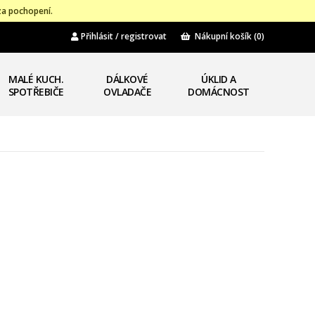
za pochopení.
Přihlásit / registrovat
Nákupní košík
(0)
MALÉ KUCH.
DÁLKOVÉ
ÚKLID A
SPOTŘEBIČE
OVLADAČE
DOMÁCNOST