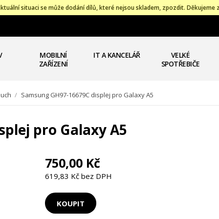
ktuální situaci se může dodání dílů, které nejsou skladem, zpozdit. Děkujeme 
V
MOBILNÍ
IT A KANCELÁŘ
VELKÉ
ZAŘÍZENÍ
SPOTŘEBIČE
touch
/
Samsung GH97-16679C displej pro Galaxy A5
plej pro Galaxy A5
750,00 Kč
619,83 Kč bez DPH