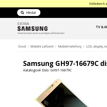
Vzhledem k a
Hledat
TV & A
Úvod
/
Mobilní zařízení
/
Mobilní telefony
/
LCD, displej, 
Samsung GH97-16679C dis
Katalogové číslo:
GH97-16679C