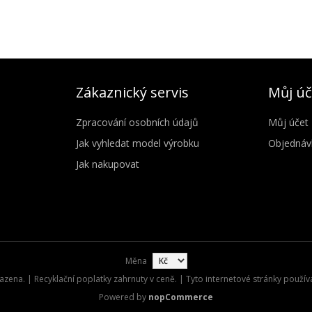
Zákaznický servis
Můj úč
Zpracování osobních údajů
Můj účet
Jak vyhledat model výrobku
Objednáv
Jak nakupovat
Měna
zena. | Recyklační poplatky zahrnuty v ceně. | Tyto internetové stránky použív
Powered by
nopCommerce