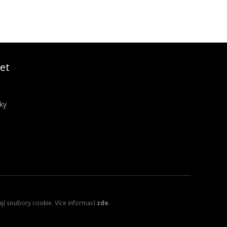
et
ky
ají soubory cookie. Více informací
zde
.