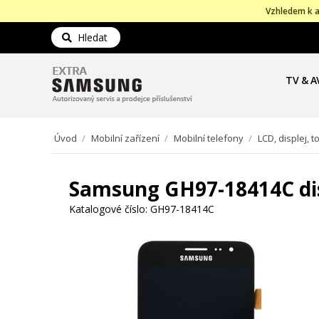
Vzhledem k a
Hledat
TV & A
Úvod
/
Mobilní zařízení
/
Mobilní telefony
/
LCD, displej, 
Samsung GH97-18414C dis
Katalogové číslo:
GH97-18414C