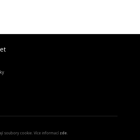
et
ky
ají soubory cookie. Více informací
zde
.