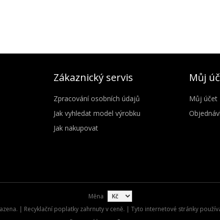
Zákaznický servis
Můj úč
Zpracování osobních údajů
Můj účet
Jak vyhledat model výrobku
Objednáv
Jak nakupovat
Měna
zena. | Recyklační poplatky zahrnuty v ceně. | Tyto internetové stránky použív