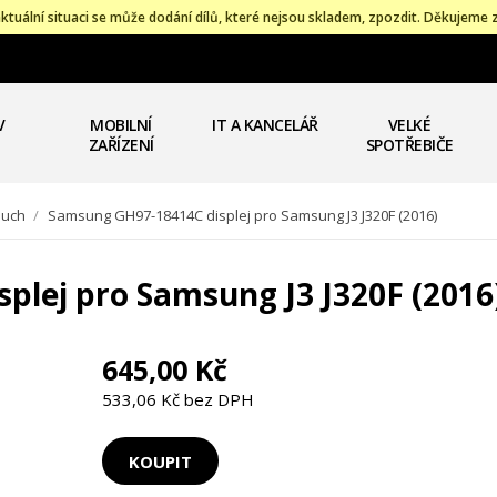
ktuální situaci se může dodání dílů, které nejsou skladem, zpozdit. Děkujeme 
V
MOBILNÍ
IT A KANCELÁŘ
VELKÉ
ZAŘÍZENÍ
SPOTŘEBIČE
touch
/
Samsung GH97-18414C displej pro Samsung J3 J320F (2016)
plej pro Samsung J3 J320F (2016
645,00 Kč
533,06 Kč bez DPH