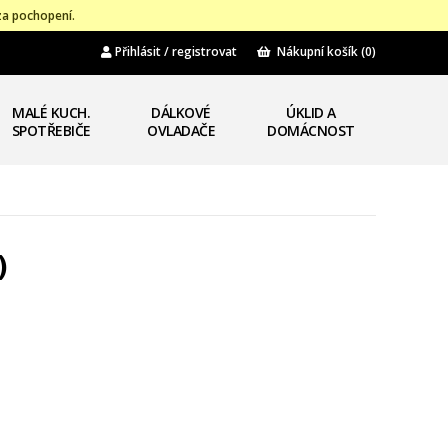
za pochopení.
Přihlásit / registrovat
Nákupní košík
(0)
MALÉ KUCH.
DÁLKOVÉ
ÚKLID A
SPOTŘEBIČE
OVLADAČE
DOMÁCNOST
)