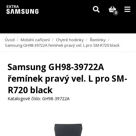
Vzhledem k aktuální situaci se může dodání dílů, které nejsou skladem,
zpozdit. Děkujeme za pochopení.
0
Úvod
/
Mobilní zařízení
/
Chytré hodinky
/
Řemínky
/
Samsung GH98-39722A řemínek pravý vel. L pro SM-R720 black
Samsung GH98-39722A
řemínek pravý vel. L pro SM-
R720 black
Katalogové číslo:
GH98-39722A