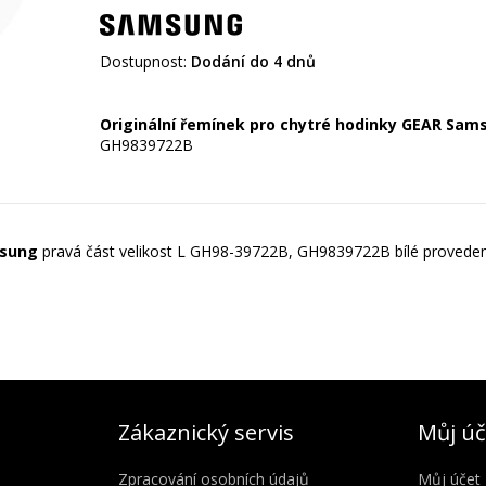
Dostupnost:
Dodání do 4 dnů
Originální řemínek pro chytré hodinky GEAR Sam
GH9839722B
msung
pravá část velikost L GH98-39722B, GH9839722B bílé provede
Zákaznický servis
Můj úč
Zpracování osobních údajů
Můj účet