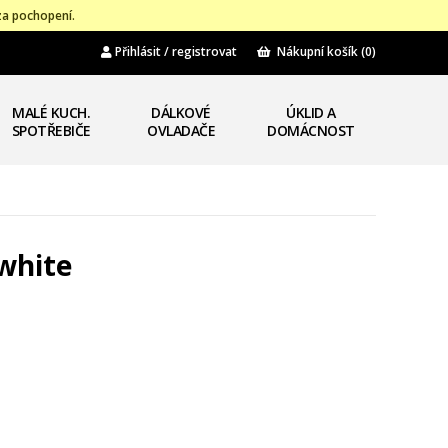
za pochopení.
Přihlásit / registrovat
Nákupní košík
(0)
MALÉ KUCH.
DÁLKOVÉ
ÚKLID A
SPOTŘEBIČE
OVLADAČE
DOMÁCNOST
white