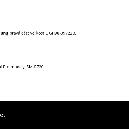
sung
pravá část velikost L GH98-39722B,
ní Pro modely: SM-R720
et