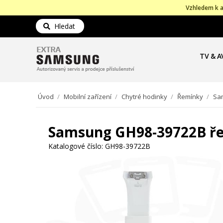
Vzhledem k a
Hledat
TV & A
Úvod
/
Mobilní zařízení
/
Chytré hodinky
/
Řemínky
/
Sam
Samsung GH98-39722B řem
Katalogové číslo:
GH98-39722B