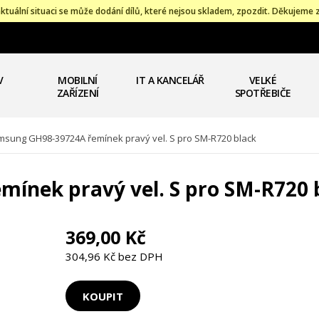
ktuální situaci se může dodání dílů, které nejsou skladem, zpozdit. Děkujeme 
V
MOBILNÍ
IT A KANCELÁŘ
VELKÉ
ZAŘÍZENÍ
SPOTŘEBIČE
sung GH98-39724A řemínek pravý vel. S pro SM-R720 black
ínek pravý vel. S pro SM-R720 
369,00 Kč
304,96 Kč bez DPH