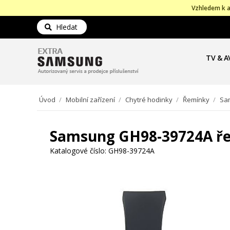
Vzhledem k a
Hledat
TV & A
Úvod
/
Mobilní zařízení
/
Chytré hodinky
/
Řemínky
/
Sam
Samsung GH98-39724A řem
Katalogové číslo:
GH98-39724A