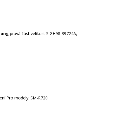
sung
pravá část velikost S GH98-39724A,
ení Pro modely: SM-R720