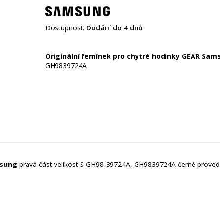
Dostupnost:
Dodání do 4 dnů
Originální řemínek pro chytré hodinky GEAR Sam
GH9839724A
msung
pravá část velikost S GH98-39724A, GH9839724A černé proved