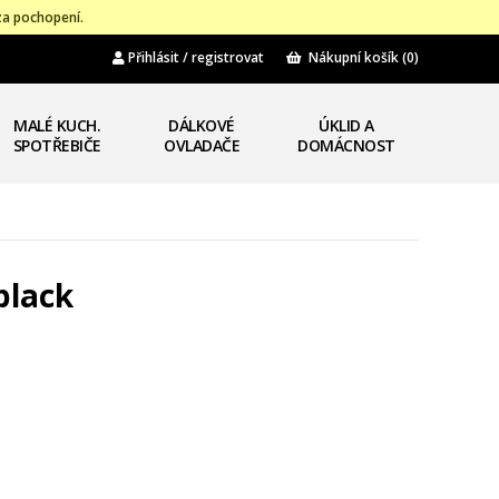
za pochopení.
Přihlásit / registrovat
Nákupní košík
(0)
MALÉ KUCH.
DÁLKOVÉ
ÚKLID A
SPOTŘEBIČE
OVLADAČE
DOMÁCNOST
black