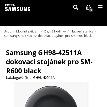
Vzhledem k aktuální situaci se může dodání dílů, které nejsou skladem,
zpozdit. Děkujeme za pochopení.
0
Úvod
/
Mobilní zařízení
/
Chytré hodinky
/
Nabíjecí stanice
/
Samsung GH98-42511A dokovací stojánek pro SM-R600 black
Samsung GH98-42511A
dokovací stojánek pro SM-
R600 black
Katalogové číslo:
GH98-42511A