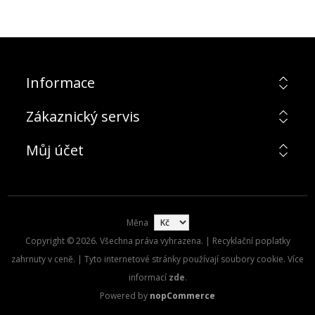
Informace
Zákaznický servis
Můj účet
Měna
Copyright © 2026. Všechna práva vyhrazena. | Recyklační poplatky
zahrnuty v ceně. | Tyto internetové stránky používají soubory cookie. Více
informací
zde
.
Powered by
nopCommerce