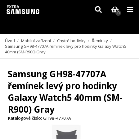
Vzhledem k aktuální situaci se může dodání dílů, které nejsou skladem,
zpozdit. Děkujeme za pochopení.
0
Úvod
/
Mobilní zařízení
/
Chytré hodinky
/
Řemínky
/
Samsung GH98-47707A řemínek levý pro hodinky Galaxy Watch5
40mm (SM-R900) Gray
Samsung GH98-47707A
řemínek levý pro hodinky
Galaxy Watch5 40mm (SM-
R900) Gray
Katalogové číslo:
GH98-47707A