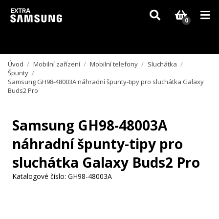
Vzhledem k aktuální situaci se může dodání dílů, které nejsou skladem,
zpozdit. Děkujeme za pochopení.
0
Úvod
/
Mobilní zařízení
/
Mobilní telefony
/
Sluchátka
/
Špunty
/
Samsung GH98-48003A náhradní špunty-tipy pro sluchátka Galaxy
Buds2 Pro
Samsung GH98-48003A
náhradní špunty-tipy pro
sluchátka Galaxy Buds2 Pro
Katalogové číslo:
GH98-48003A