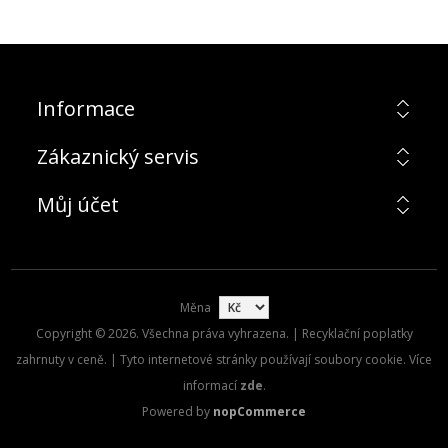
Informace
Zákaznický servis
Můj účet
Měna
Copyright © 2026. Všechna práva vyhrazena. | Recyklační poplatky
zahrnuty v ceně. | Tyto internetové stránky používají soubory cookie. Více
informací
zde
.
Powered by
nopCommerce