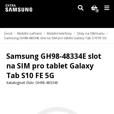
Vzhledem k aktuální situaci se může dodání dílů, které nejsou skladem,
zpozdit. Děkujeme za pochopení.
0
Úvod
/
Mobilní zařízení
/
Mobilní telefony
/
Sloty na SIM kartu
/
Samsung GH98-48334E slot na SIM pro tablet Galaxy Tab S10 FE 5G
Samsung GH98-48334E slot
na SIM pro tablet Galaxy
Tab S10 FE 5G
Katalogové číslo:
GH98-48334E