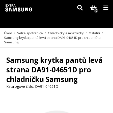
Vzhledem k aktuální situaci se může dodání dílů, které nejsou skladem,
zpozdit. Děkujeme za pochopení.
0
Úvod
/
Velké spotřebiče
/
Chladničky a mrazničky
/
Ostatní
/
Samsung krytka pantů levá strana DA91-04651D pro chladničku
Samsung
Samsung krytka pantů levá
strana DA91-04651D pro
chladničku Samsung
Katalogové číslo:
DA91-04651D