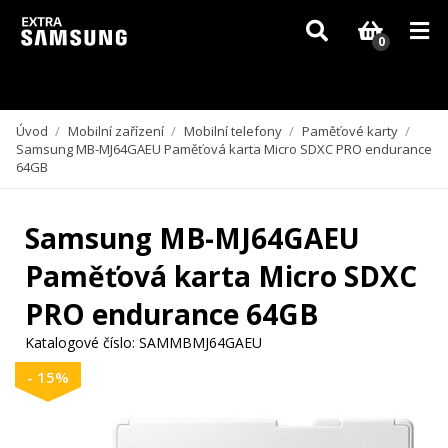
Vzhledem k aktuální situaci se může dodání dílů, které nejsou skladem,
zpozdit. Děkujeme za pochopení.
0
Úvod
/
Mobilní zařízení
/
Mobilní telefony
/
Paměťové karty
/
Samsung MB-MJ64GAEU Paměťová karta Micro SDXC PRO endurance
64GB
Samsung MB-MJ64GAEU
Paměťová karta Micro SDXC
PRO endurance 64GB
Katalogové číslo:
SAMMBMJ64GAEU
- 15%