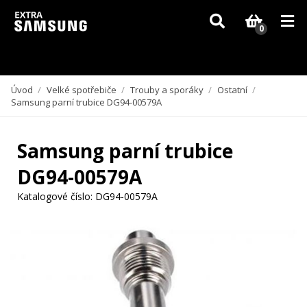
Vzhledem k aktuální situaci se může dodání dílů, které nejsou skladem,
zpozdit. Děkujeme za pochopení.
0
Úvod
/
Velké spotřebiče
/
Trouby a sporáky
/
Ostatní
/
Samsung parní trubice DG94-00579A
Samsung parní trubice
DG94-00579A
Katalogové číslo:
DG94-00579A