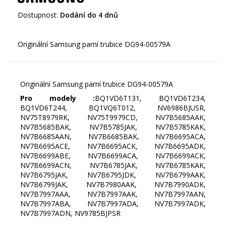
Dostupnost:
Dodání do 4 dnů
Originální Samsung parní trubice DG94-00579A
Pro modely :
BQ1VD6T131, BQ1VD6T234,
BQ1VD6T244, BQ1VQ6T012, NV6986BJUSR,
NV75T8979RK, NV75T9979CD, NV7B5685AAK,
NV7B5685BAK, NV7B5785JAK, NV7B5785KAK,
NV7B6685AAN, NV7B6685BAK, NV7B6695ACA,
NV7B6695ACE, NV7B6695ACK, NV7B6695ADK,
NV7B6699ABE, NV7B6699ACA, NV7B6699ACK,
NV7B6699ACN, NV7B6785JAK, NV7B6785KAK,
NV7B6795JAK, NV7B6795JDK, NV7B6799AAK,
NV7B6799JAK, NV7B7980AAK, NV7B7990ADK,
NV7B7997AAA, NV7B7997AAK, NV7B7997AAN,
NV7B7997ABA, NV7B7997ADA, NV7B7997ADK,
NV7B7997ADN, NV9785BJPSR