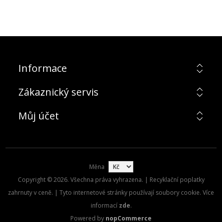
Informace
Zákaznický servis
Můj účet
Měna
Copyright © 2026. Všechna práva vyhrazena. | Recyklační poplatky
zahrnuty v ceně. | Tyto internetové stránky používají soubory cookie. Více
informací
zde
.
Powered by
nopCommerce