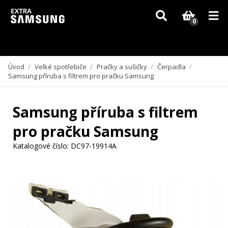
Vzhledem k aktuální situaci se může dodání dílů, které nejsou skladem,
zpozdit. Děkujeme za pochopení.
0
Úvod
/
Velké spotřebiče
/
Pračky a sušičky
/
Čerpadla
/
Samsung příruba s filtrem pro pračku Samsung
Samsung příruba s filtrem
pro pračku Samsung
Katalogové číslo:
DC97-19914A