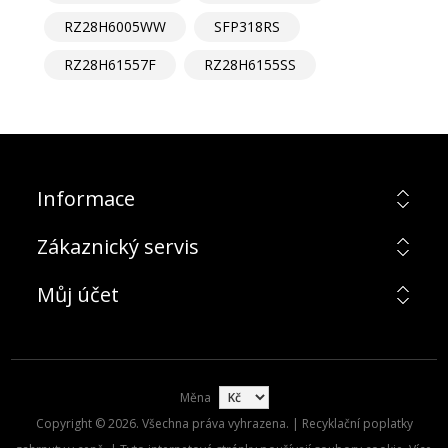
RZ28H6005WW
SFP318RS
RZ28H61557F
RZ28H6155SS
Informace
Zákaznický servis
Můj účet
Měna
Copyright © 2026. Všechna práva vyhrazena. | Recyklační poplatky