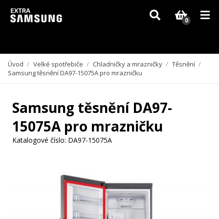
Vzhledem k aktuální situaci se může dodání dílů, které nejsou skladem,
zpozdit. Děkujeme za pochopení.
0
Úvod
/
Velké spotřebiče
/
Chladničky a mrazničky
/
Těsnění
/
Samsung těsnění DA97-15075A pro mrazničku
Samsung těsnění DA97-
15075A pro mrazničku
Katalogové číslo:
DA97-15075A