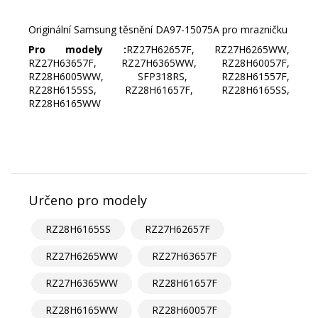
Originální Samsung těsnění DA97-15075A pro mrazničku
Pro modely :
RZ27H62657F, RZ27H6265WW,
RZ27H63657F, RZ27H6365WW, RZ28H60057F,
RZ28H6005WW, SFP318RS, RZ28H61557F,
RZ28H6155SS, RZ28H61657F, RZ28H6165SS,
RZ28H6165WW
Určeno pro modely
RZ28H6165SS
RZ27H62657F
RZ27H6265WW
RZ27H63657F
RZ27H6365WW
RZ28H61657F
RZ28H6165WW
RZ28H60057F