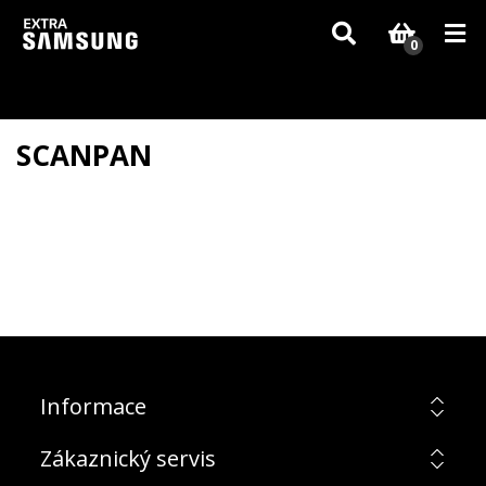
Vzhledem k aktuální situaci se může dodání dílů, které nejsou skladem,
zpozdit. Děkujeme za pochopení.
0
SCANPAN
Informace
Zákaznický servis