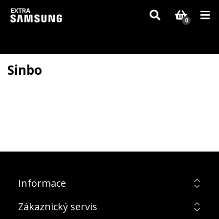
Vzhledem k aktuální situaci se může dodání dílů, které nejsou skladem,
zpozdit. Děkujeme za pochopení.
0
Sinbo
Informace
Zákaznický servis