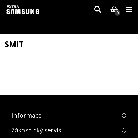
Vzhledem k aktuální situaci se může dodání dílů, které nejsou skladem,
zpozdit. Děkujeme za pochopení.
0
SMIT
Informace
Zákaznický servis