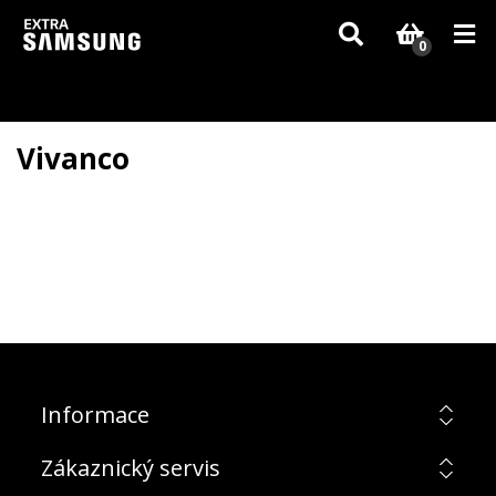
Vzhledem k aktuální situaci se může dodání dílů, které nejsou skladem,
zpozdit. Děkujeme za pochopení.
0
Vivanco
Informace
Zákaznický servis