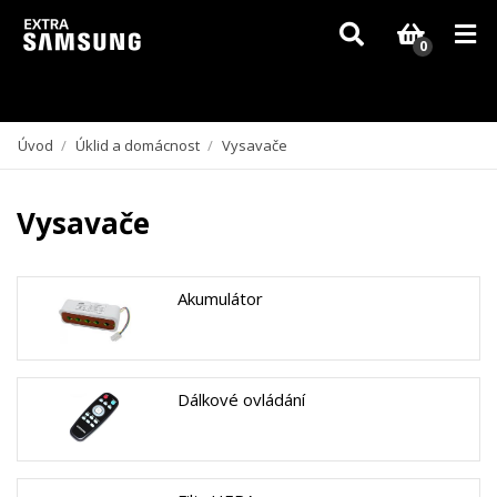
Vzhledem k aktuální situaci se může dodání dílů, které nejsou skladem,
zpozdit. Děkujeme za pochopení.
0
Úvod
/
Úklid a domácnost
/
Vysavače
Vysavače
Akumulátor
Dálkové ovládání