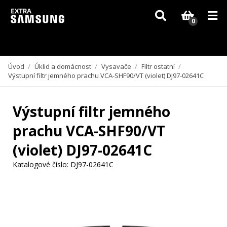
Vzhledem k aktuální situaci se může dodání dílů, které nejsou skladem,
zpozdit. Děkujeme za pochopení.
0
Úvod
/
Úklid a domácnost
/
Vysavače
/
Filtr ostatní
/
Výstupní filtr jemného prachu VCA-SHF90/VT (violet) DJ97-02641C
Výstupní filtr jemného
prachu VCA-SHF90/VT
(violet) DJ97-02641C
Katalogové číslo:
DJ97-02641C