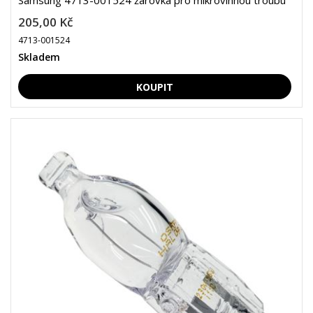
Samsung 4713-001524 žárovka pro mikrovlnnou troubu
205,00 Kč
4713-001524
Skladem