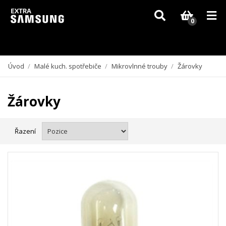
Vzhledem k aktuální situaci se může dodání dílů, které nejsou skladem,
zpozdit. Děkujeme za pochopení.
0
Úvod
/
Malé kuch. spotřebiče
/
Mikrovlnné trouby
/
Žárovky
Žárovky
Řazení