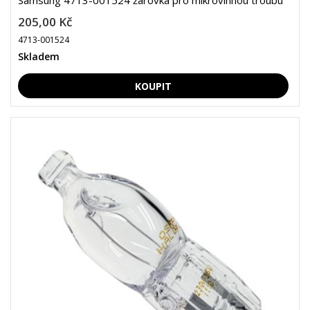
Samsung 4713-001524 žárovka pro mikrovlnnou troubu
205,00 Kč
4713-001524
Skladem