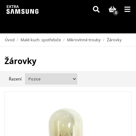
Vzhledem k aktuální situaci se může dodání dílů, které nejsou skladem,
zpozdit. Děkujeme za pochopení.
0
Úvod
/
Malé kuch. spotřebiče
/
Mikrovlnné trouby
/
Žárovky
Žárovky
Řazení