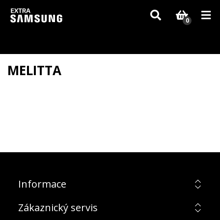
Vzhledem k aktuální situaci se může dodání dílů, které nejsou skladem,
zpozdit. Děkujeme za pochopení.
0
MELITTA
Informace
Zákaznický servis